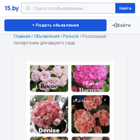
15.by
Найти
Минск
Витебск
Брест
⏱ ТОЛЬКО 15 ДНЕЙ
+ Подать объявление
Войти
Главная
/
Объявления
/
Разное
/
Роскошные
пеларгонии для вашего сада