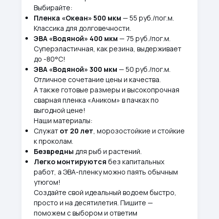
Выбирайте:
Пленка «Океан» 500 мкм
— 55 руб./пог.м.
Классика для долговечности.
ЭВА «Водяной» 400 мкм
— 75 руб./пог.м.
Суперэластичная, как резина, выдерживает
до -80°С!
ЭВА «Водяной» 300 мкм
— 50 руб./пог.м.
Отличное сочетание цены и качества.
А также готовые размеры и высокопрочная
сварная пленка «Аником» в пачках по
выгодной цене!
Наши материалы:
Служат
от 20 лет
, морозостойкие и стойкие
к проколам.
Безвредны
для рыб и растений.
Легко монтируются
без капитальных
работ, а ЭВА-пленку можно паять обычным
утюгом!
Создайте свой идеальный водоем быстро,
просто и на десятилетия. Пишите —
поможем с выбором и ответим