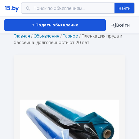
15.by
Найти
Минск
Витебск
Брест
⏱ ТОЛЬКО 15 ДНЕЙ
+ Подать объявление
Войти
Главная
/
Объявления
/
Разное
/
Пленка для пруда и
бассейна: долговечность от 20 лет