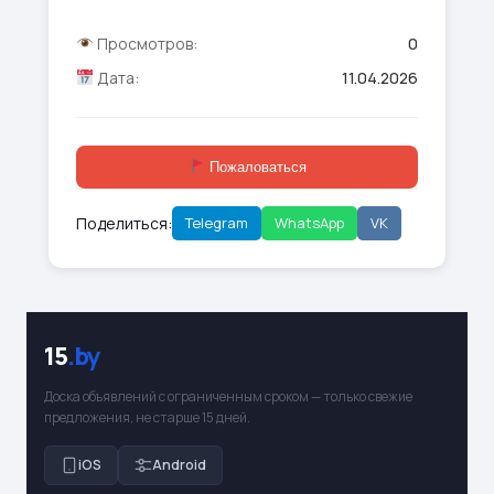
Просмотров:
0
Дата:
11.04.2026
Пожаловаться
Поделиться:
Telegram
WhatsApp
VK
15
.by
Доска объявлений с ограниченным сроком — только свежие
предложения, не старше 15 дней.
iOS
Android