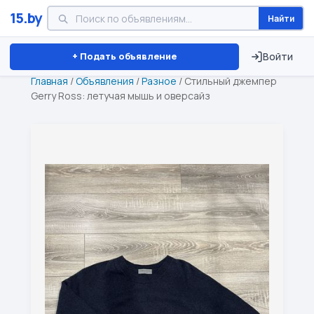
15.by
Найти
Минск
Витебск
Брест
⏱ ТОЛЬКО 15 ДНЕЙ
+ Подать объявление
Войти
Главная
/
Объявления
/
Разное
/
Стильный джемпер
Gerry Ross: летучая мышь и оверсайз