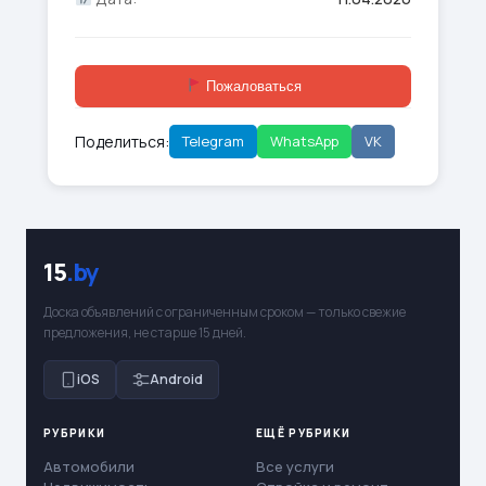
Пожаловаться
Поделиться:
Telegram
WhatsApp
VK
15
.by
Доска объявлений с ограниченным сроком — только свежие
предложения, не старше 15 дней.
iOS
Android
РУБРИКИ
ЕЩЁ РУБРИКИ
Автомобили
Все услуги