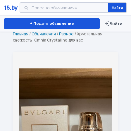
15.by
Найти
Минск
Витебск
Брест
⏱ ТОЛЬКО 15 ДНЕЙ
+ Подать объявление
Войти
Главная
/
Объявления
/
Разное
/
Хрустальная
свежесть: Omnia Crystalline для вас