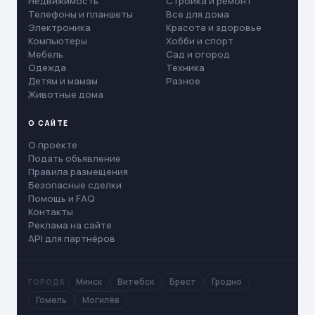
Недвижимость
Стройка и ремонт
Телефоны и планшеты
Все для дома
Электроника
Красота и здоровье
Компьютеры
Хобби и спорт
Мебель
Сад и огород
Одежда
Техника
Детям и мамам
Разное
Животные дома
О САЙТЕ
О проекте
Подать объявление
Правила размещения
Безопасные сделки
Помощь и FAQ
Контакты
Реклама на сайте
API для партнёров
Минск
Витебск
Брест
Гродно
ГОРОДА
Гомель
Могилёв