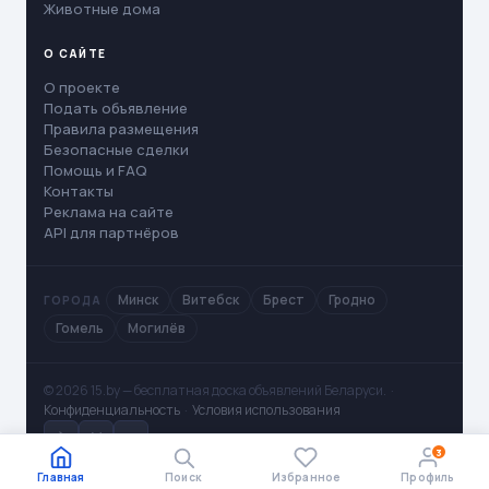
Животные дома
О САЙТЕ
О проекте
Подать объявление
Правила размещения
Безопасные сделки
Помощь и FAQ
Контакты
Реклама на сайте
API для партнёров
Минск
Витебск
Брест
Гродно
ГОРОДА
Гомель
Могилёв
© 2026 15.by — бесплатная доска объявлений Беларуси. ·
Конфиденциальность
·
Условия использования
✈
V
◻
3
Главная
Поиск
Избранное
Профиль