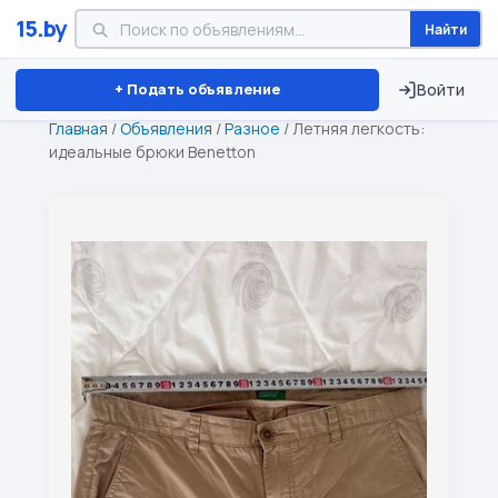
15.by
Найти
Минск
Витебск
Брест
⏱ ТОЛЬКО 15 ДНЕЙ
+ Подать объявление
Войти
Главная
/
Объявления
/
Разное
/
Летняя легкость:
идеальные брюки Benetton