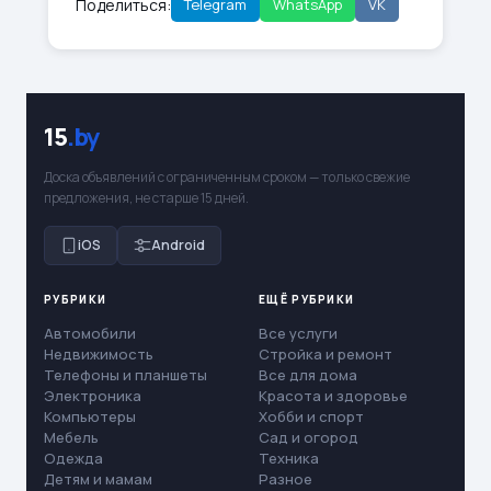
Поделиться:
Telegram
WhatsApp
VK
15
.by
Доска объявлений с ограниченным сроком — только свежие
предложения, не старше 15 дней.
iOS
Android
РУБРИКИ
ЕЩЁ РУБРИКИ
Автомобили
Все услуги
Недвижимость
Стройка и ремонт
Телефоны и планшеты
Все для дома
Электроника
Красота и здоровье
Компьютеры
Хобби и спорт
Мебель
Сад и огород
Одежда
Техника
Детям и мамам
Разное