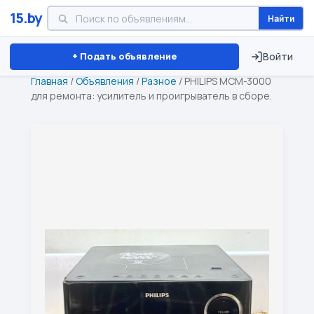
15.by
Найти
Минск
Витебск
Брест
⏱ ТОЛЬКО 15 ДНЕЙ
+ Подать объявление
Войти
Главная
/
Объявления
/
Разное
/
PHILIPS MCM-3000
для ремонта: усилитель и проигрыватель в сборе.