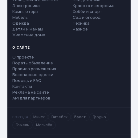
Электроника
Красота и здоровье
Компьютеры
Хобби и спорт
Мебель
Сад и огород
Одежда
Техника
Детям и мамам
Разное
Животные дома
О САЙТЕ
О проекте
Подать объявление
Правила размещения
Безопасные сделки
Помощь и FAQ
Контакты
Реклама на сайте
API для партнёров
Минск
Витебск
Брест
Гродно
ГОРОДА
Гомель
Могилёв