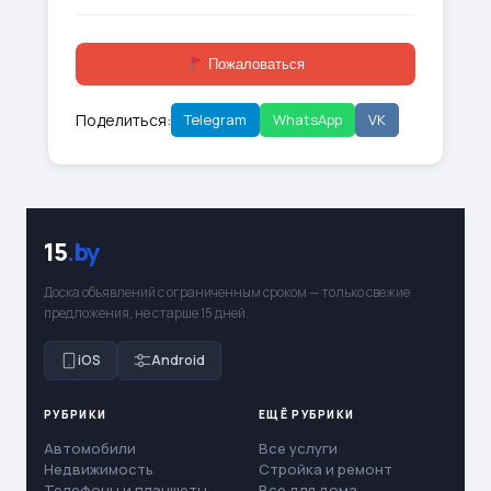
Пожаловаться
Поделиться:
Telegram
WhatsApp
VK
15
.by
Доска объявлений с ограниченным сроком — только свежие
предложения, не старше 15 дней.
iOS
Android
РУБРИКИ
ЕЩЁ РУБРИКИ
Автомобили
Все услуги
Недвижимость
Стройка и ремонт
Телефоны и планшеты
Все для дома