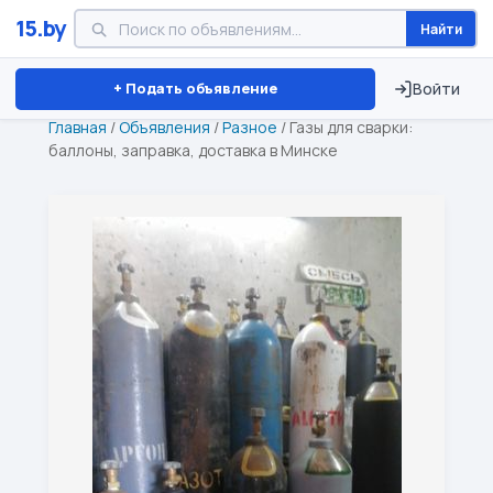
15.by
Найти
Минск
Витебск
Брест
⏱ ТОЛЬКО 15 ДНЕЙ
+ Подать объявление
Войти
Главная
/
Объявления
/
Разное
/
Газы для сварки:
баллоны, заправка, доставка в Минске