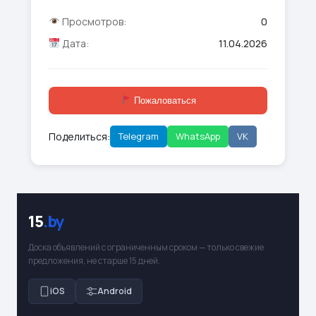
Просмотров:
0
Дата:
11.04.2026
Пожаловаться
Поделиться:
Telegram
WhatsApp
VK
15
.by
Доска объявлений с ограниченным сроком — только свежие
предложения, не старше 15 дней.
iOS
Android