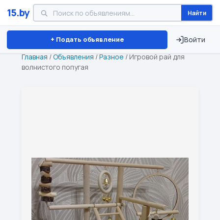
15.by
Найти
Минск
Витебск
Брест
⏱ ТОЛЬКО 15 ДНЕЙ
+ Подать объявление
Войти
Главная
/
Объявления
/
Разное
/
Игровой рай для
волнистого попугая