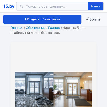
15.by
Найти
Минск
Витебск
Брест
⏱ ТОЛЬКО 15 ДНЕЙ
+ Подать объявление
Войти
Главная
/
Объявления
/
Разное
/
Чистота БЦ —
стабильный доход без потерь