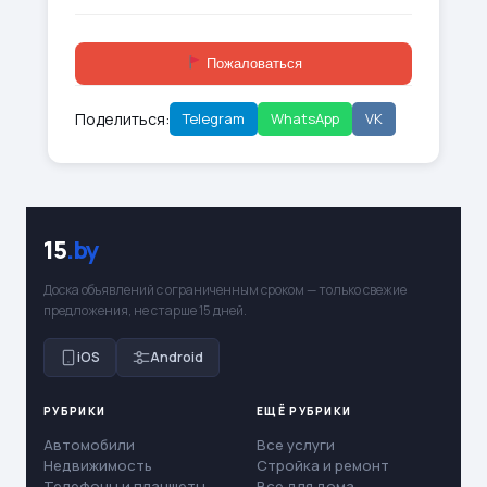
Пожаловаться
Поделиться:
Telegram
WhatsApp
VK
15
.by
Доска объявлений с ограниченным сроком — только свежие
предложения, не старше 15 дней.
iOS
Android
РУБРИКИ
ЕЩЁ РУБРИКИ
Автомобили
Все услуги
Недвижимость
Стройка и ремонт
Телефоны и планшеты
Все для дома