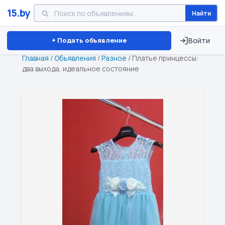
15.by
Найти
Минск
Витебск
Брест
⏱ ТОЛЬКО 15 ДНЕЙ
+ Подать объявление
Войти
Главная
/
Объявления
/
Разное
/
Платье принцессы:
два выхода, идеальное состояние