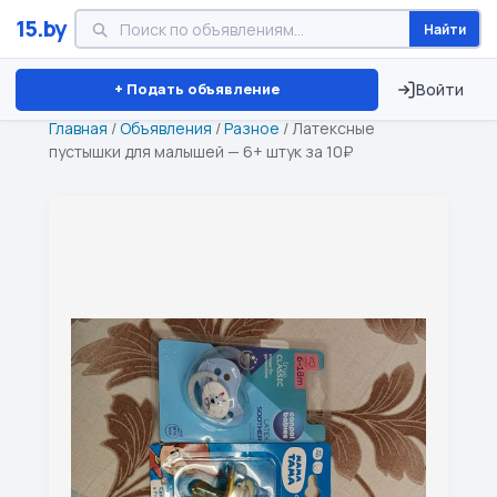
15.by
Найти
Минск
Витебск
Брест
⏱ ТОЛЬКО 15 ДНЕЙ
+ Подать объявление
Войти
Главная
/
Объявления
/
Разное
/
Латексные
пустышки для малышей — 6+ штук за 10₽