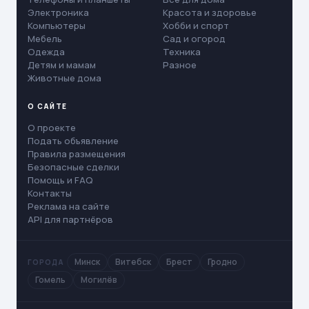
Электроника
Красота и здоровье
Компьютеры
Хобби и спорт
Мебель
Сад и огород
Одежда
Техника
Детям и мамам
Разное
Животные дома
О САЙТЕ
О проекте
Подать объявление
Правила размещения
Безопасные сделки
Помощь и FAQ
Контакты
Реклама на сайте
API для партнёров
Минск
Витебск
Брест
Гродно
ГОРОДА
Гомель
Могилёв