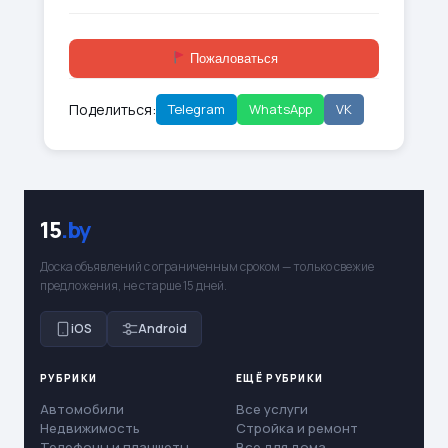
Пожаловаться
Поделиться:
Telegram
WhatsApp
VK
15
.by
Доска объявлений с ограниченным сроком — только свежие
предложения, не старше 15 дней.
iOS
Android
РУБРИКИ
ЕЩЁ РУБРИКИ
Автомобили
Все услуги
Недвижимость
Стройка и ремонт
Телефоны и планшеты
Все для дома