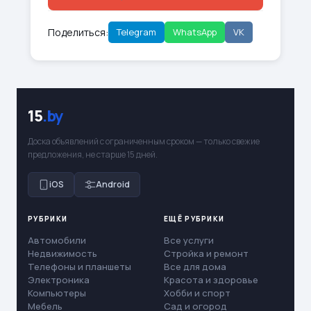
Поделиться:
Telegram
WhatsApp
VK
15
.by
Доска объявлений с ограниченным сроком — только свежие
предложения, не старше 15 дней.
iOS
Android
РУБРИКИ
ЕЩЁ РУБРИКИ
Автомобили
Все услуги
Недвижимость
Стройка и ремонт
Телефоны и планшеты
Все для дома
Электроника
Красота и здоровье
Компьютеры
Хобби и спорт
Мебель
Сад и огород