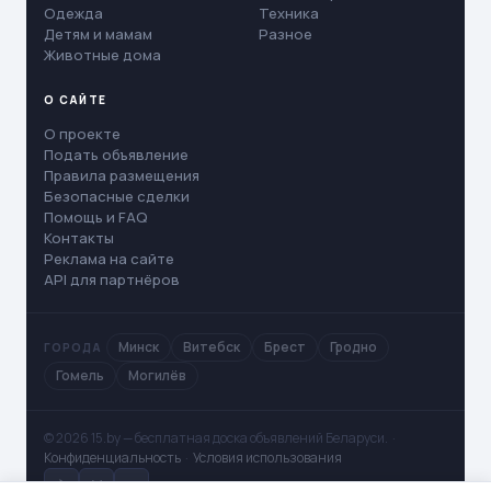
Одежда
Техника
Детям и мамам
Разное
Животные дома
О САЙТЕ
О проекте
Подать объявление
Правила размещения
Безопасные сделки
Помощь и FAQ
Контакты
Реклама на сайте
API для партнёров
Минск
Витебск
Брест
Гродно
ГОРОДА
Гомель
Могилёв
© 2026 15.by — бесплатная доска объявлений Беларуси. ·
Конфиденциальность
·
Условия использования
✈
V
◻