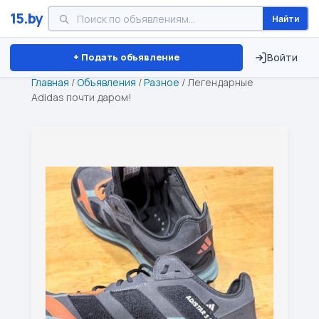
15.by
Найти
Минск
Витебск
Брест
⏱ ТОЛЬКО 15 ДНЕЙ
+ Подать объявление
Войти
Главная
/
Объявления
/
Разное
/
Легендарные
Adidas почти даром!