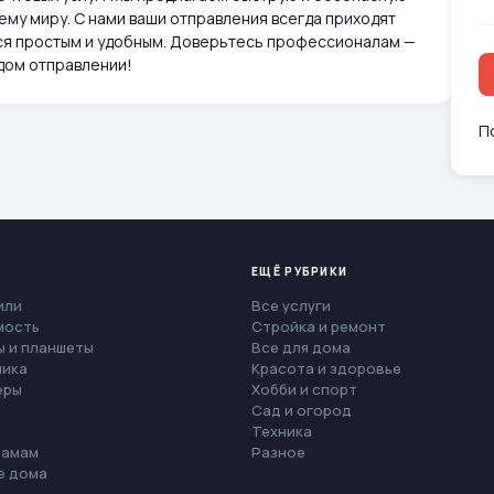
сему миру. С нами ваши отправления всегда приходят
тся простым и удобным. Доверьтесь профессионалам —
ждом отправлении!
П
ЕЩЁ РУБРИКИ
или
Все услуги
мость
Стройка и ремонт
 и планшеты
Все для дома
ника
Красота и здоровье
еры
Хобби и спорт
Сад и огород
Техника
мамам
Разное
е дома