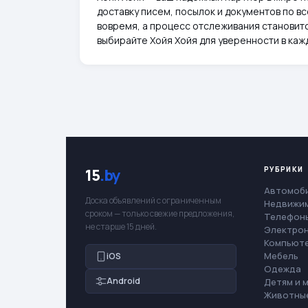
доставку писем, посылок и документов по в
вовремя, а процесс отслеживания станови
выбирайте Хойя Хойя для уверенности в ка
РУБРИКИ
15
.by
Автомоб
Доска объявлений с ограниченным
Недвижи
сроком — только свежие предложения,
Телефоны
не старше 15 дней.
Электро
Компьют
Мебель
iOS
Одежда
Android
Детям и 
Животны