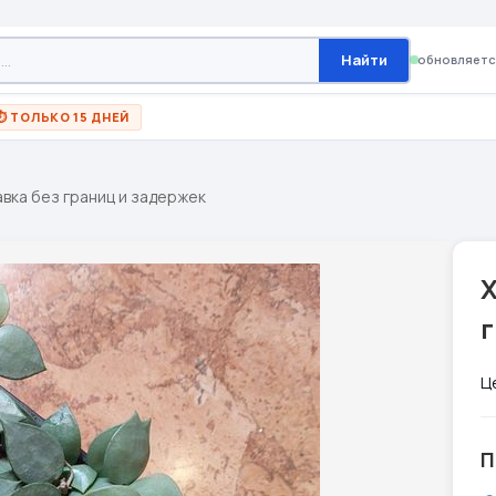
Найти
обновляетс
⏱ ТОЛЬКО 15 ДНЕЙ
авка без границ и задержек
Х
Ц
П