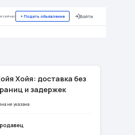
+ Подать объявление
Войти
я сейчас
ойя Хойя: доставка без
границ и задержек
ена не указана
родавец