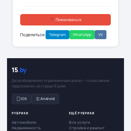
Пожаловаться
Поделиться:
Telegram
WhatsApp
VK
15
.by
Доска объявлений с ограниченным сроком — только свежие
предложения, не старше 15 дней.
iOS
Android
РУБРИКИ
ЕЩЁ РУБРИКИ
Автомобили
Все услуги
Недвижимость
Стройка и ремонт