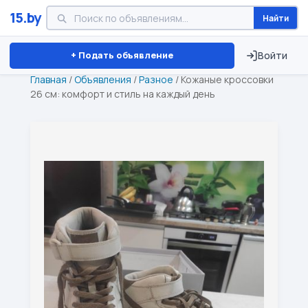
15.by
Найти
Минск
Витебск
Брест
⏱ ТОЛЬКО 15 ДНЕЙ
+ Подать объявление
Войти
Главная
/
Объявления
/
Разное
/
Кожаные кроссовки
26 см: комфорт и стиль на каждый день