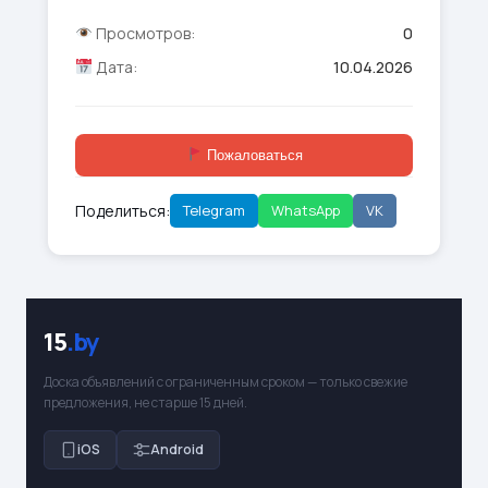
Просмотров:
0
Дата:
10.04.2026
Пожаловаться
Поделиться:
Telegram
WhatsApp
VK
15
.by
Доска объявлений с ограниченным сроком — только свежие
предложения, не старше 15 дней.
iOS
Android