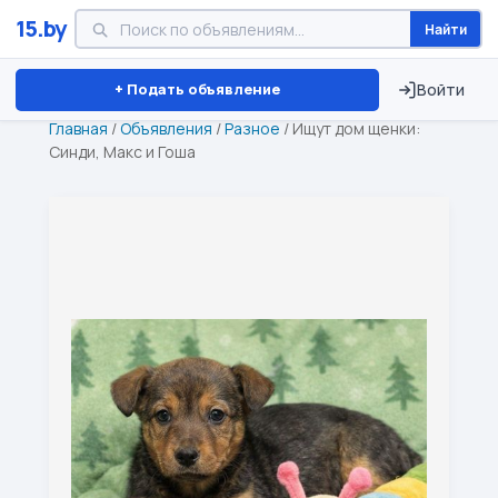
15.by
Найти
Минск
Витебск
Брест
⏱ ТОЛЬКО 15 ДНЕЙ
+ Подать объявление
Войти
Главная
/
Объявления
/
Разное
/
Ищут дом щенки:
Синди, Макс и Гоша