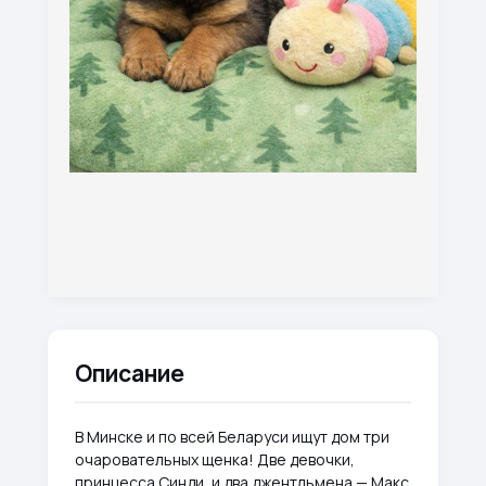
Описание
В Минске и по всей Беларуси ищут дом три
очаровательных щенка! Две девочки,
принцесса Синди, и два джентльмена — Макс