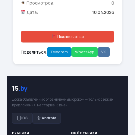
Просмотров:
0
Дата:
10.04.2026
Пожаловаться
Поделиться:
Telegram
WhatsApp
VK
15
.by
Доска объявлений с ограниченным сроком — только свежие
предложения, не старше 15 дней.
iOS
Android
РУБРИКИ
ЕЩЁ РУБРИКИ