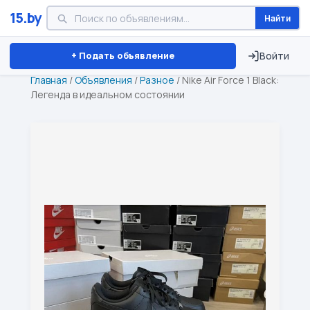
15.by
Найти
Минск
Витебск
Брест
⏱ ТОЛЬКО 15 ДНЕЙ
+ Подать объявление
Войти
Главная
/
Объявления
/
Разное
/
Nike Air Force 1 Black:
Легенда в идеальном состоянии