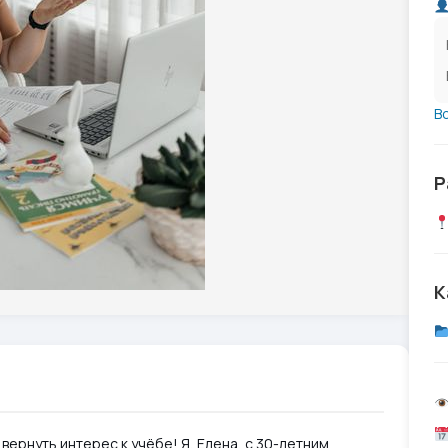
В
Р
К
вернуть интерес к учёбе! Я, Елена, с 30-летним