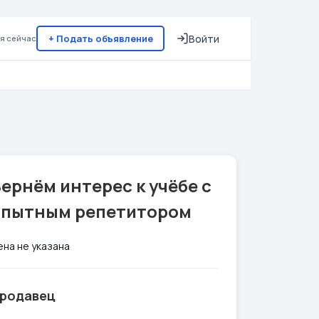
+ Подать объявление
Войти
я сейчас
ернём интерес к учёбе с
опытным репетитором
ена не указана
родавец