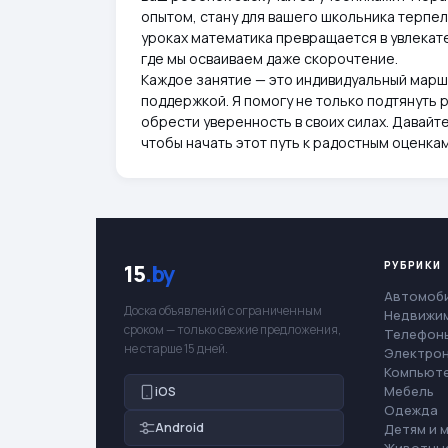
опытом, стану для вашего школьника терпел
уроках математика превращается в увлекат
где мы осваиваем даже скорочтение.
Каждое занятие — это индивидуальный марш
поддержкой. Я помогу не только подтянуть р
обрести уверенность в своих силах. Давай
чтобы начать этот путь к радостным оценкам
РУБРИКИ
15
.by
Автомоб
Доска объявлений с ограниченным
Недвижи
сроком — только свежие предложения,
Телефоны
не старше 15 дней.
Электро
Компьют
Мебель
iOS
Одежда
Android
Детям и 