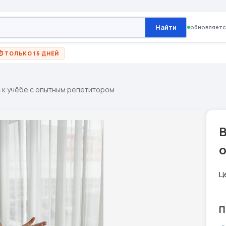
Найти
обновляетс
⏱ ТОЛЬКО 15 ДНЕЙ
 к учёбе с опытным репетитором
В
Ц
П