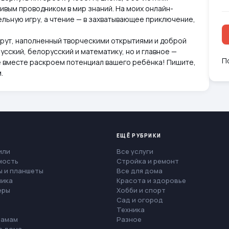
ивым проводником в мир знаний. На моих онлайн-
ельную игру, а чтение — в захватывающее приключение,
рут, наполненный творческими открытиями и доброй
усский, белорусский и математику, но и главное —
П
те вместе раскроем потенциал вашего ребёнка! Пишите,
.
ЕЩЁ РУБРИКИ
или
Все услуги
мость
Стройка и ремонт
 и планшеты
Все для дома
ника
Красота и здоровье
еры
Хобби и спорт
Сад и огород
Техника
мамам
Разное