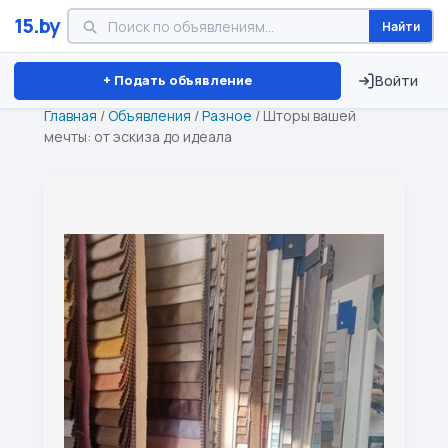
15.by
Найти
Минск
Витебск
Брест
⏱ ТОЛЬКО 15 ДНЕЙ
+ Подать объявление
Войти
Главная
/
Объявления
/
Разное
/
Шторы вашей
мечты: от эскиза до идеала