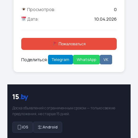
Просмотров:
0
Дата:
10.04.2026
Пожаловаться
Поделиться:
Telegram
WhatsApp
VK
15
.by
Доска объявлений с ограниченным сроком — только свежие
предложения, не старше 15 дней.
iOS
Android