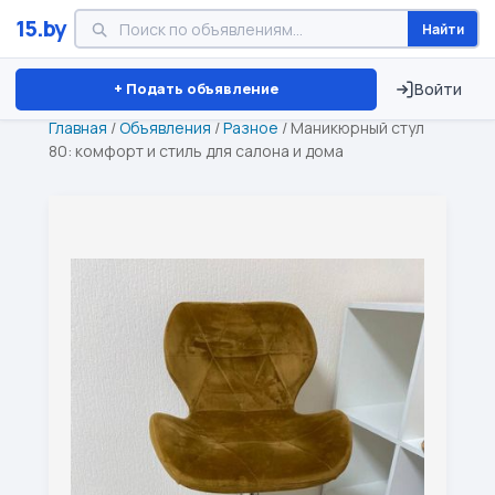
15.by
Найти
Минск
Витебск
Брест
⏱ ТОЛЬКО 15 ДНЕЙ
+ Подать объявление
Войти
Главная
/
Объявления
/
Разное
/
Маникюрный стул
80: комфорт и стиль для салона и дома