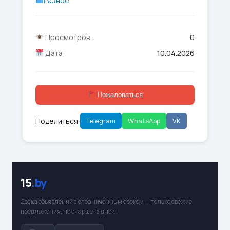
Разное
Просмотров:
0
Дата:
10.04.2026
Пожаловаться
Поделиться:
Telegram
WhatsApp
VK
15
.by
Доска объявлений с ограниченным сроком — только свежие
предложения, не старше 15 дней.