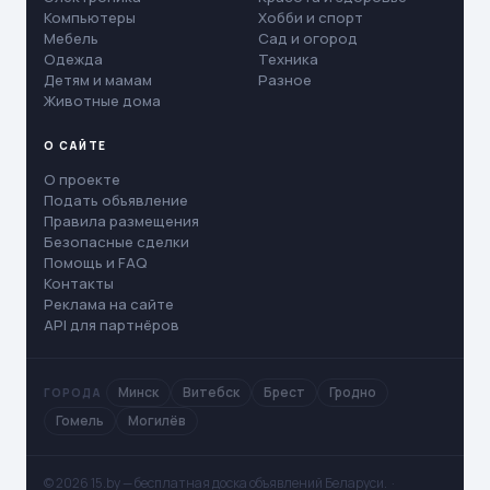
Компьютеры
Хобби и спорт
Мебель
Сад и огород
Одежда
Техника
Детям и мамам
Разное
Животные дома
О САЙТЕ
О проекте
Подать объявление
Правила размещения
Безопасные сделки
Помощь и FAQ
Контакты
Реклама на сайте
API для партнёров
Минск
Витебск
Брест
Гродно
ГОРОДА
Гомель
Могилёв
© 2026 15.by — бесплатная доска объявлений Беларуси. ·