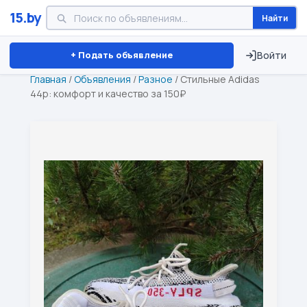
15.by
Найти
Минск
Витебск
Брест
⏱ ТОЛЬКО 15 ДНЕЙ
+ Подать объявление
Войти
Главная
/
Объявления
/
Разное
/
Стильные Adidas
44р: комфорт и качество за 150₽