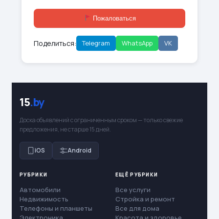
Пожаловаться
Поделиться:
Telegram
WhatsApp
VK
15
.by
Доска объявлений с ограниченным сроком — только свежие
предложения, не старше 15 дней.
iOS
Android
РУБРИКИ
ЕЩЁ РУБРИКИ
Автомобили
Все услуги
Недвижимость
Стройка и ремонт
Телефоны и планшеты
Все для дома
Электроника
Красота и здоровье