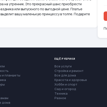
за на утренник. Это прекрасный шанс приобрести
аздника или выпускного по выгодной цене. Платье
 выделит вашу маленькую принцессу в толпе. Подарите
П
ЕЩЁ РУБРИКИ
или
Все услуги
мость
Стройка и ремонт
 и планшеты
Все для дома
ника
Красота и здоровье
еры
Хобби и спорт
Сад и огород
Техника
мамам
Разное
е дома