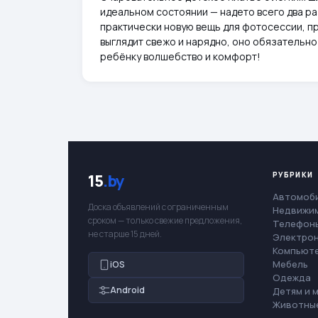
идеальном состоянии — надето всего два ра
практически новую вещь для фотосессии, пр
выглядит свежо и нарядно, оно обязательно
ребёнку волшебство и комфорт!
РУБРИКИ
15
.by
Автомоб
Доска объявлений с ограниченным
Недвижи
сроком — только свежие предложения,
Телефоны
не старше 15 дней.
Электро
Компьют
Мебель
iOS
Одежда
Android
Детям и 
Животны