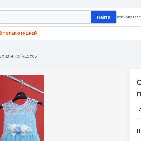
Найти
обновляетс
⏱ ТОЛЬКО 15 ДНЕЙ
ье для принцессы
Ц
П