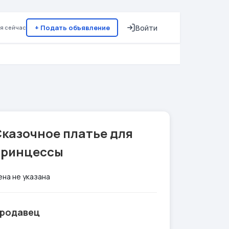
+ Подать объявление
Войти
я сейчас
Сказочное платье для
принцессы
ена не указана
родавец