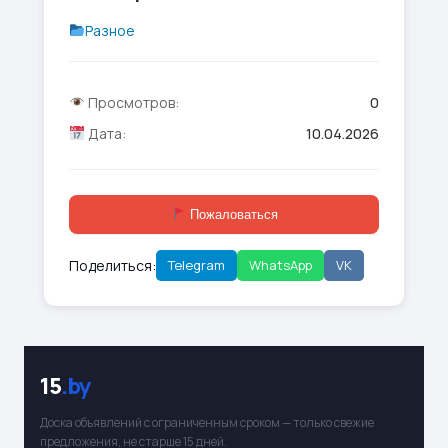
Разное
Просмотров:
0
Дата:
10.04.2026
Пожаловаться
Поделиться:
Telegram
WhatsApp
VK
15
.by
Доска объявлений с ограниченным сроком — только свежие
предложения, не старше 15 дней.