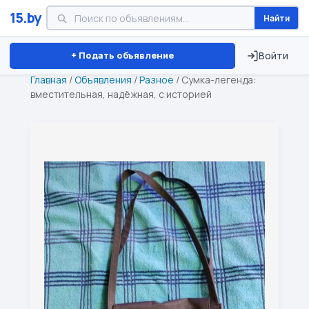
15.by
Найти
Минск
Витебск
Брест
⏱ ТОЛЬКО 15 ДНЕЙ
+ Подать объявление
Войти
Главная
/
Объявления
/
Разное
/
Сумка-легенда:
вместительная, надёжная, с историей