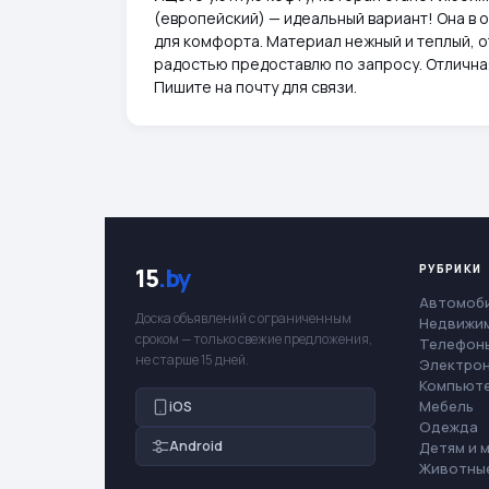
(европейский) — идеальный вариант! Она в о
для комфорта. Материал нежный и теплый, о
радостью предоставлю по запросу. Отличн
Пишите на почту для связи.
РУБРИКИ
15
.by
Автомоб
Доска объявлений с ограниченным
Недвижи
сроком — только свежие предложения,
Телефоны
не старше 15 дней.
Электро
Компьют
Мебель
iOS
Одежда
Android
Детям и 
Животны