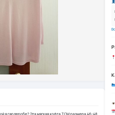
В
Р
К
ой в гардеробе? Эта мягкая кофта TCM размера 46-48