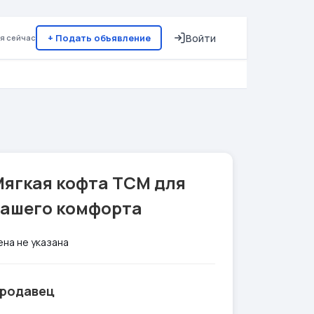
+ Подать объявление
Войти
я сейчас
Мягкая кофта TCM для
вашего комфорта
ена не указана
родавец