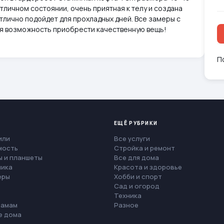
тличном состоянии, очень приятная к телу и создана
тлично подойдет для прохладных дней. Все замеры с
ая возможность приобрести качественную вещь!
П
ЕЩЁ РУБРИКИ
или
Все услуги
мость
Стройка и ремонт
 и планшеты
Все для дома
ника
Красота и здоровье
еры
Хобби и спорт
Сад и огород
Техника
мамам
Разное
е дома