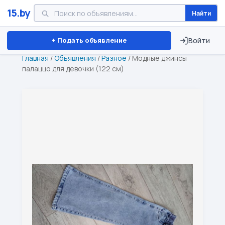
15.by
Найти
Минск
Витебск
Брест
⏱ ТОЛЬКО 15 ДНЕЙ
+ Подать объявление
Войти
Главная
/
Объявления
/
Разное
/
Модные джинсы
палаццо для девочки (122 см)