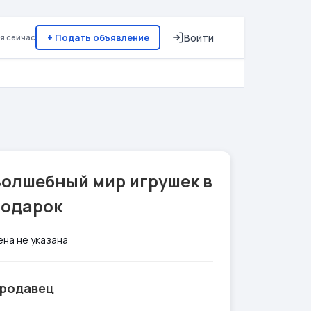
+ Подать объявление
Войти
я сейчас
Волшебный мир игрушек в
подарок
ена не указана
родавец