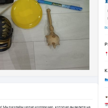
В
Р
К
ки! Мы раздаём целую коллекцию, которую вы видите на