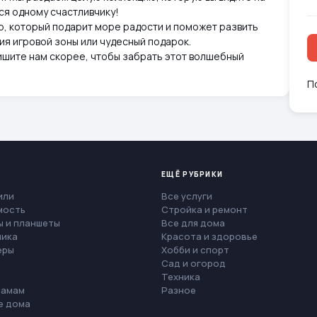
ся одному счастливчику!
гр, который подарит море радости и поможет развить
ия игровой зоны или чудесный подарок.
пишите нам скорее, чтобы забрать этот волшебный
П
ЕЩЁ РУБРИКИ
или
Все услуги
мость
Стройка и ремонт
 и планшеты
Все для дома
ника
Красота и здоровье
еры
Хобби и спорт
Сад и огород
Техника
мамам
Разное
е дома