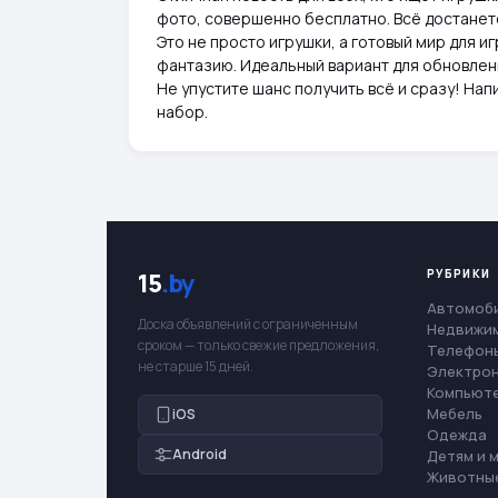
фото, совершенно бесплатно. Всё достанет
Это не просто игрушки, а готовый мир для и
фантазию. Идеальный вариант для обновлен
Не упустите шанс получить всё и сразу! На
набор.
РУБРИКИ
15
.by
Автомоб
Доска объявлений с ограниченным
Недвижи
сроком — только свежие предложения,
Телефоны
не старше 15 дней.
Электро
Компьют
Мебель
iOS
Одежда
Android
Детям и 
Животны