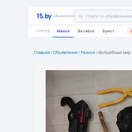
15.by
объявления
Минск
Витебск
Брест
ГОРОД
Главная
/
Объявления
/
Разное
/
Волшебный мир 