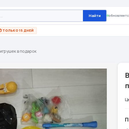
Найти
обновляетс
⏱ ТОЛЬКО 15 ДНЕЙ
игрушек в подарок
Ц
П