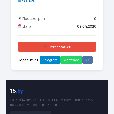
Разное
Просмотров:
0
Дата:
09.04.2026
Пожаловаться
Поделиться:
Telegram
WhatsApp
VK
15
.by
Доска объявлений с ограниченным сроком — только свежие
предложения, не старше 15 дней.