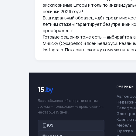
эксклюзивные шторы и тюль по индивидуаль
новинки 2026 года!
Ваш идеальный образец ждёт среди множеств
летним стажем гарантирует безупречный кро
преображены!
Готовые решения тоже есть — выбирайте в 
Минску (Сухарево) и всей Беларуси. Реальн
Instagram. Подарите своему дому уют и элег
РУБРИКИ
15
.by
Автомоб
Доска объявлений с ограниченным
Недвижи
сроком — только свежие предложения,
Телефоны
не старше 15 дней.
Электро
Компьют
Мебель
iOS
Одежда