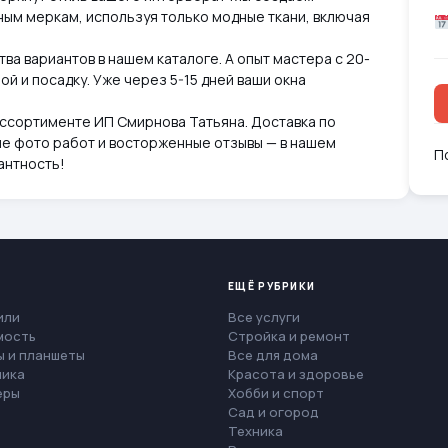
ным меркам, используя только модные ткани, включая
а вариантов в нашем каталоге. А опыт мастера с 20-
й и посадку. Уже через 5-15 дней ваши окна
ассортименте ИП Смирнова Татьяна. Доставка по
ые фото работ и восторженные отзывы — в нашем
П
антность!
ЕЩЁ РУБРИКИ
или
Все услуги
мость
Стройка и ремонт
 и планшеты
Все для дома
ника
Красота и здоровье
еры
Хобби и спорт
Сад и огород
Техника