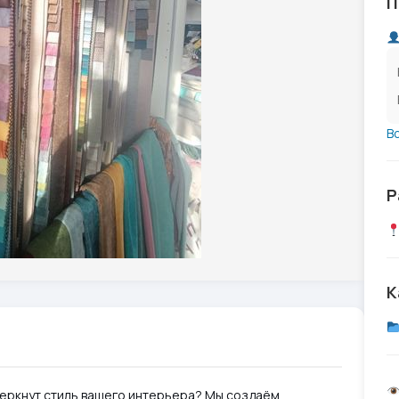
П
В
Р
К
еркнут стиль вашего интерьера? Мы создаём