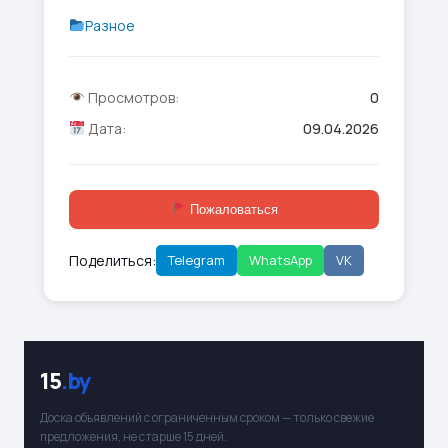
Разное
Просмотров:
0
Дата:
09.04.2026
Пожаловаться
Поделиться:
Telegram
WhatsApp
VK
15
.by
Доска объявлений с ограниченным сроком — только свежие
предложения, не старше 15 дней.