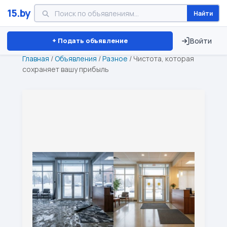
15.by
Найти
Минск
Витебск
Брест
⏱ ТОЛЬКО 15 ДНЕЙ
+ Подать объявление
Войти
Главная
/
Объявления
/
Разное
/
Чистота, которая
сохраняет вашу прибыль