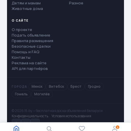
Детям и мамам
Разное
Животные дома
О САЙТЕ
О проекте
Подать объявление
Правила размещения
Безопасные сделки
Помощь и FAQ
Контакты
Реклама на сайте
API для партнёров
Минск
Витебск
Брест
Гродно
ГОРОДА
Гомель
Могилёв
© 2026 15.by — бесплатная доска объявлений Беларуси. ·
Конфиденциальность
·
Условия использования
✈
V
◻
3