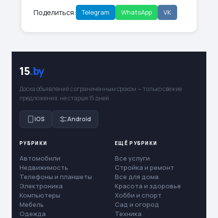
Поделиться:
Telegram
WhatsApp
VK
15
.by
Доска объявлений с ограниченным сроком — только свежие
предложения, не старше 15 дней.
iOS
Android
РУБРИКИ
ЕЩЁ РУБРИКИ
Автомобили
Все услуги
Недвижимость
Стройка и ремонт
Телефоны и планшеты
Все для дома
Электроника
Красота и здоровье
Компьютеры
Хобби и спорт
Мебель
Сад и огород
Одежда
Техника