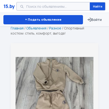
15.by
Найти
Минск
Витебск
Брест
⏱ ТОЛЬКО 15 ДНЕЙ
+ Подать объявление
Войти
Главная
/
Объявления
/
Разное
/
Спортивный
костюм: стиль, комфорт, выгода!