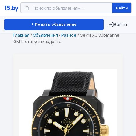
15.by
Найти
Минск
Витебск
Брест
⏱ ТОЛЬКО 15 ДНЕЙ
+ Подать объявление
Войти
Главная
/
Объявления
/
Разное
/
Gevril XO Submarine
GMT: статус в квадрате