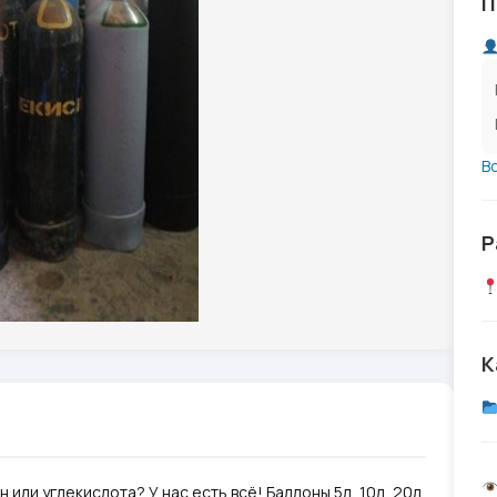
П
В
Р
К
или углекислота? У нас есть всё! Баллоны 5л, 10л, 20л,