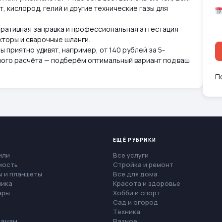
т, кислород, гелий и другие технические газы для
еративная заправка и профессиональная аттестация
кторы и сварочные шланги.
ы приятно удивят, например, от 140 рублей за 5-
чного расчёта — подберём оптимальный вариант под ваш
П
ЕЩЁ РУБРИКИ
или
Все услуги
мость
Стройка и ремонт
 и планшеты
Все для дома
ника
Красота и здоровье
еры
Хобби и спорт
Сад и огород
Техника
мамам
Разное