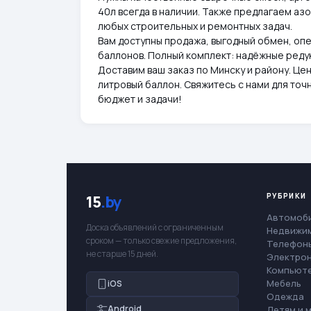
40л всегда в наличии. Также предлагаем азо
любых строительных и ремонтных задач.
Вам доступны продажа, выгодный обмен, оп
баллонов. Полный комплект: надёжные реду
Доставим ваш заказ по Минску и району. Цен
литровый баллон. Свяжитесь с нами для то
бюджет и задачи!
РУБРИКИ
15
.by
Автомоб
Доска объявлений с ограниченным
Недвижи
сроком — только свежие предложения,
Телефоны
не старше 15 дней.
Электро
Компьют
Мебель
iOS
Одежда
Android
Детям и 