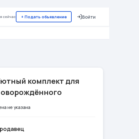
+ Подать объявление
Войти
я сейчас
Уютный комплект для
новорождённого
ена не указана
родавец