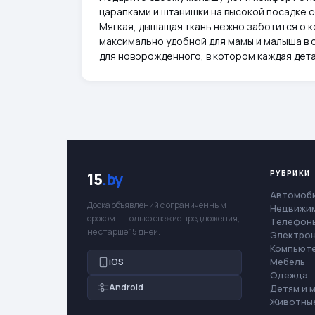
царапками и штанишки на высокой посадке 
Мягкая, дышащая ткань нежно заботится о 
максимально удобной для мамы и малыша в 
для новорождённого, в котором каждая дет
РУБРИКИ
15
.by
Автомоб
Доска объявлений с ограниченным
Недвижи
сроком — только свежие предложения,
Телефоны
не старше 15 дней.
Электро
Компьют
Мебель
iOS
Одежда
Android
Детям и 
Животны