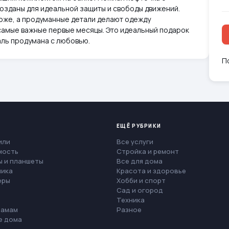
созданы для идеальной защиты и свободы движений.
коже, а продуманные детали делают одежду
самые важные первые месяцы. Это идеальный подарок
аль продумана с любовью.
П
ЕЩЁ РУБРИКИ
или
Все услуги
мость
Стройка и ремонт
 и планшеты
Все для дома
ника
Красота и здоровье
еры
Хобби и спорт
Сад и огород
Техника
мамам
Разное
е дома