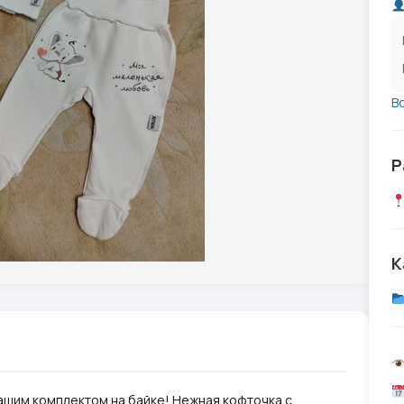
В
Р
К
ашим комплектом на байке! Нежная кофточка с