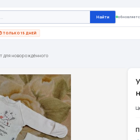
Найти
обновляетс
⏱ ТОЛЬКО 15 ДНЕЙ
т для новорождённого
Ц
П