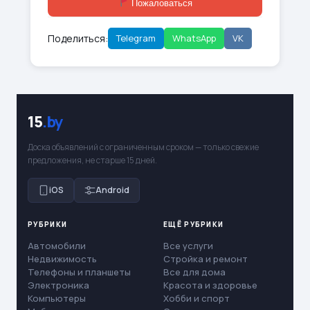
Пожаловаться
Поделиться:
Telegram
WhatsApp
VK
15
.by
Доска объявлений с ограниченным сроком — только свежие
предложения, не старше 15 дней.
iOS
Android
РУБРИКИ
ЕЩЁ РУБРИКИ
Автомобили
Все услуги
Недвижимость
Стройка и ремонт
Телефоны и планшеты
Все для дома
Электроника
Красота и здоровье
Компьютеры
Хобби и спорт