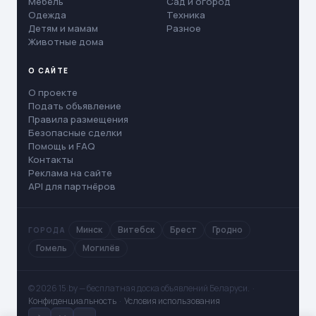
Мебель
Сад и огород
Одежда
Техника
Детям и мамам
Разное
Животные дома
О САЙТЕ
О проекте
Подать объявление
Правила размещения
Безопасные сделки
Помощь и FAQ
Контакты
Реклама на сайте
API для партнёров
Минск
Витебск
Брест
Гродно
ГОРОДА
Гомель
Могилёв
© 2026 15.by — бесплатная доска объявлений Беларуси. ·
Конфиденциальность
·
Условия использования