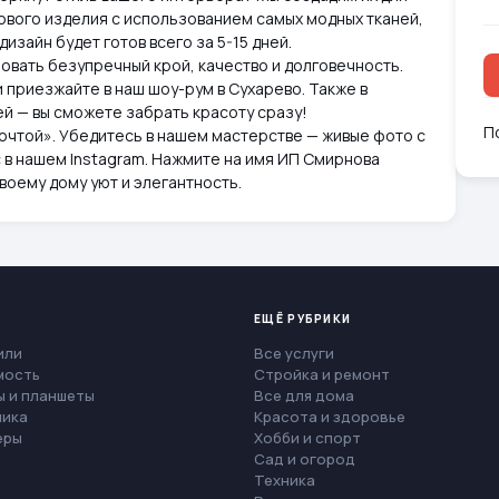
тового изделия с использованием самых модных тканей,
изайн будет готов всего за 5-15 дней.
овать безупречный крой, качество и долговечность.
и приезжайте в наш шоу-рум в Сухарево. Также в
ей — вы сможете забрать красоту сразу!
П
почтой». Убедитесь в нашем мастерстве — живые фото с
с в нашем Instagram. Нажмите на имя ИП Смирнова
воему дому уют и элегантность.
ЕЩЁ РУБРИКИ
или
Все услуги
мость
Стройка и ремонт
 и планшеты
Все для дома
ника
Красота и здоровье
еры
Хобби и спорт
Сад и огород
Техника