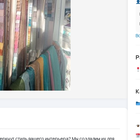
В
Р
К
еркнут стиль вашего интерьера? Мы создадим их для