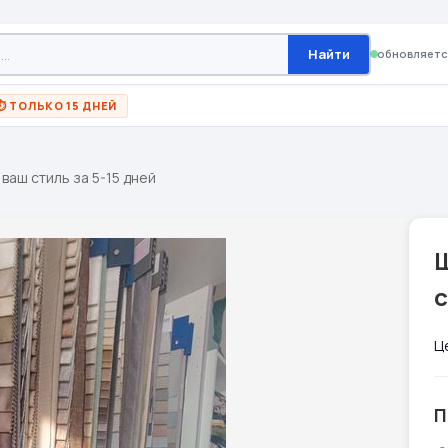
Найти
обновляетс
⏱ ТОЛЬКО 15 ДНЕЙ
 ваш стиль за 5-15 дней
Ш
с
Ц
П