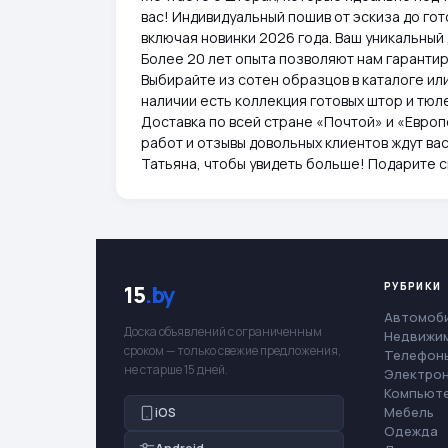
вас! Индивидуальный пошив от эскиза до го
включая новинки 2026 года. Ваш уникальный д
Более 20 лет опыта позволяют нам гарантир
Выбирайте из сотен образцов в каталоге ил
наличии есть коллекция готовых штор и тюл
Доставка по всей стране «Почтой» и «Евро
работ и отзывы довольных клиентов ждут ва
Татьяна, чтобы увидеть больше! Подарите с
РУБРИКИ
15
.by
Автомоб
Доска объявлений с ограниченным
Недвижи
сроком — только свежие предложения,
Телефоны
не старше 15 дней.
Электро
Компьют
Мебель
iOS
Одежда