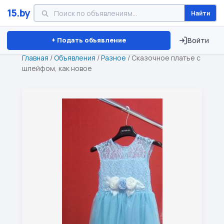
15.by
Найти
Минск
Витебск
Брест
⏱ ТОЛЬКО 15 ДНЕЙ
+ Подать объявление
Войти
Главная
/
Объявления
/
Разное
/
Сказочное платье с
шлейфом, как новое