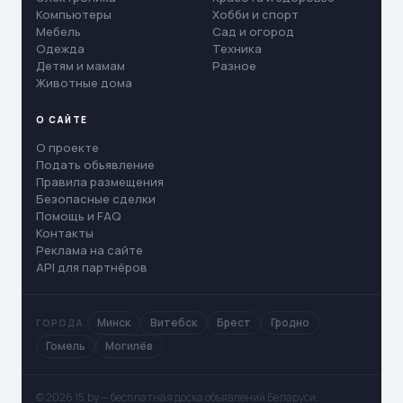
Компьютеры
Хобби и спорт
Мебель
Сад и огород
Одежда
Техника
Детям и мамам
Разное
Животные дома
О САЙТЕ
О проекте
Подать объявление
Правила размещения
Безопасные сделки
Помощь и FAQ
Контакты
Реклама на сайте
API для партнёров
Минск
Витебск
Брест
Гродно
ГОРОДА
Гомель
Могилёв
© 2026 15.by — бесплатная доска объявлений Беларуси. ·