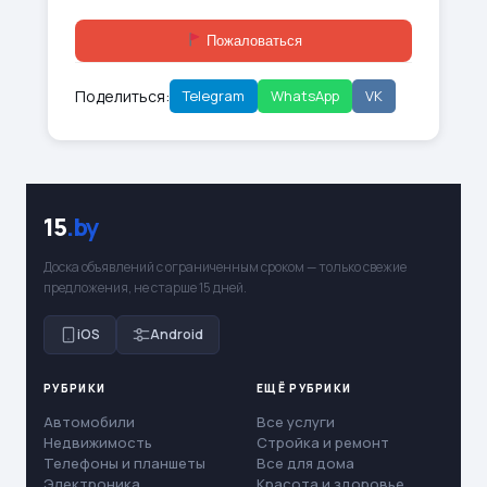
Пожаловаться
Поделиться:
Telegram
WhatsApp
VK
15
.by
Доска объявлений с ограниченным сроком — только свежие
предложения, не старше 15 дней.
iOS
Android
РУБРИКИ
ЕЩЁ РУБРИКИ
Автомобили
Все услуги
Недвижимость
Стройка и ремонт
Телефоны и планшеты
Все для дома
Электроника
Красота и здоровье