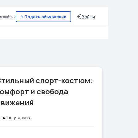
+ Подать объявление
Войти
я сейчас
Стильный спорт-костюм:
комфорт и свобода
движений
ена не указана