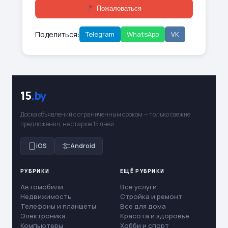
Пожаловаться
Поделиться:
Telegram
WhatsApp
VK
15
.by
Доска объявлений с ограниченным сроком — только свежие
предложения, не старше 15 дней.
iOS
Android
РУБРИКИ
ЕЩЁ РУБРИКИ
Автомобили
Все услуги
Недвижимость
Стройка и ремонт
Телефоны и планшеты
Все для дома
Электроника
Красота и здоровье
Компьютеры
Хобби и спорт