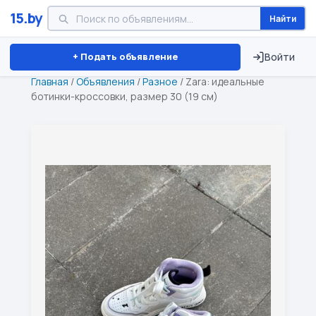
15.by
Найти
Минск
Витебск
Брест
⏱ ТОЛЬКО 15 ДНЕЙ
+ Подать объявление
Войти
Главная
/
Объявления
/
Разное
/
Zara: идеальные
ботинки-кроссовки, размер 30 (19 см)