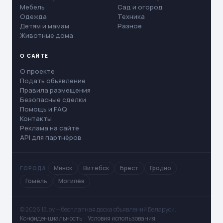
Мебель
Сад и огород
Одежда
Техника
Детям и мамам
Разное
Животные дома
О САЙТЕ
О проекте
Подать объявление
Правила размещения
Безопасные сделки
Помощь и FAQ
Контакты
Реклама на сайте
API для партнёров
Минск
Витебск
Брест
Гродно
ГОРОДА
Гомель
Могилёв
© 2026 15.by — бесплатная доска объявлений Беларуси. ·
Конфиденциальность
·
Условия использования