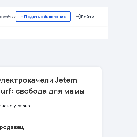
+ Подать объявление
Войти
я сейчас
Электрокачели Jetem
urf: свобода для мамы
ена не указана
родавец