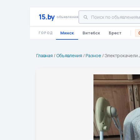
15.by
объявления
Минск
Витебск
Брест
ГОРОД
Главная
/
Объявления
/
Разное
/
Электрокачели J