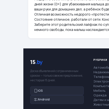
дней жизни (0+) для убаюкивания малыша до
ваши руки для домашних дел, а ребёнок буд
Отличная возможность недорого «протести
Состояние отличное, работали от сети. Конс
Заберите этот родительский лайфхак по супе
немного свободы, пока малыш наслаждается
РУБРИКИ
15
.by
Автомоб
Доска объявлений с ограниченным
Недвижи
сроком — только свежие предложения,
Телефоны
не старше 15 дней.
Электро
Компьют
Мебель
iOS
Одежда
Android
Детям и 
Животны