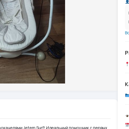
В
Р
К
рокачелями Jetem Surf! Идеальный помощник с первых