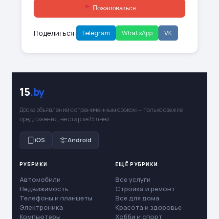
Пожаловаться
Поделиться:
Telegram
WhatsApp
VK
15
.by
Доска объявлений с ограниченным сроком — только свежие
предложения, не старше 15 дней.
iOS
Android
РУБРИКИ
ЕЩЁ РУБРИКИ
Автомобили
Все услуги
Недвижимость
Стройка и ремонт
Телефоны и планшеты
Все для дома
Электроника
Красота и здоровье
Компьютеры
Хобби и спорт