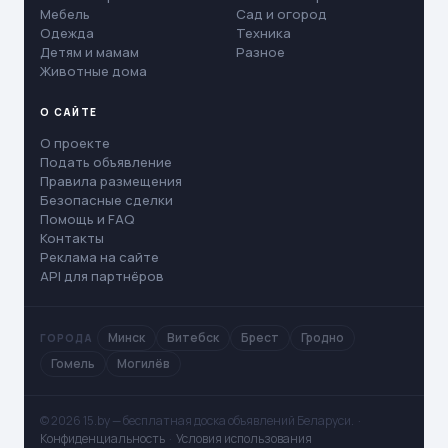
Мебель
Сад и огород
Одежда
Техника
Детям и мамам
Разное
Животные дома
О САЙТЕ
О проекте
Подать объявление
Правила размещения
Безопасные сделки
Помощь и FAQ
Контакты
Реклама на сайте
API для партнёров
Минск
Витебск
Брест
Гродно
ГОРОДА
Гомель
Могилёв
© 2026 15.by — бесплатная доска объявлений Беларуси. ·
Конфиденциальность
·
Условия использования