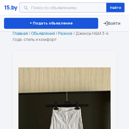
15.by
Найти
Минск
Витебск
Брест
⏱ ТОЛЬКО 15 ДНЕЙ
+ Подать объявление
Войти
Главная
/
Объявления
/
Разное
/
Джинсы H&M 3-4
года: стиль и комфорт