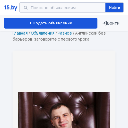
15.by
Найти
Минск
Витебск
Брест
⏱ ТОЛЬКО 15 ДНЕЙ
+ Подать объявление
Войти
Главная
/
Объявления
/
Разное
/
Английский без
барьеров: заговорите с первого урока