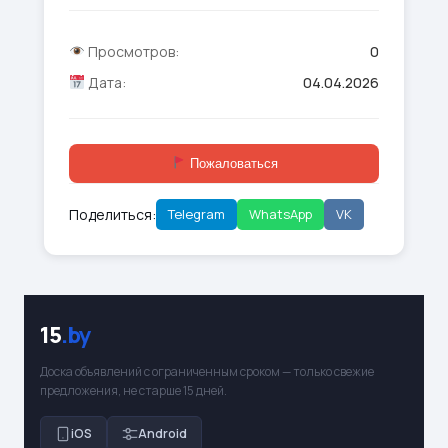
Просмотров:
0
Дата:
04.04.2026
Пожаловаться
Поделиться:
Telegram
WhatsApp
VK
15
.by
Доска объявлений с ограниченным сроком — только свежие
предложения, не старше 15 дней.
iOS
Android