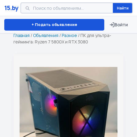
15.by
Найти
Минск
Витебск
Брест
⏱ ТОЛЬКО 15 ДНЕЙ
+ Подать объявление
Войти
Главная
/
Объявления
/
Разное
/
ПК для ультра-
гейминга: Ryzen 7 5800X и RTX 3080