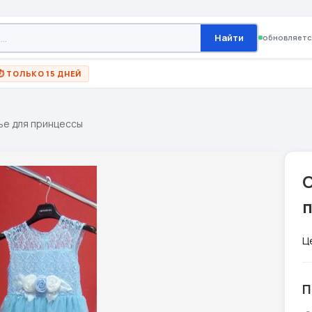
Найти
обновляетс
⏱ ТОЛЬКО 15 ДНЕЙ
ье для принцессы
Ц
П