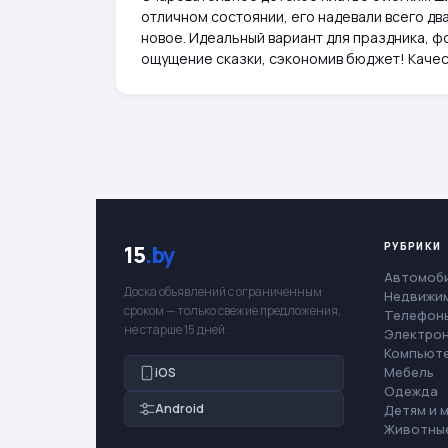
отличном состоянии, его надевали всего два
новое. Идеальный вариант для праздника, ф
ощущение сказки, сэкономив бюджет! Качес
РУБРИКИ
15
.by
Автомоб
Доска объявлений с ограниченным
Недвижи
сроком — только свежие предложения,
Телефоны
не старше 15 дней.
Электро
Компьют
Мебель
iOS
Одежда
Android
Детям и 
Животны