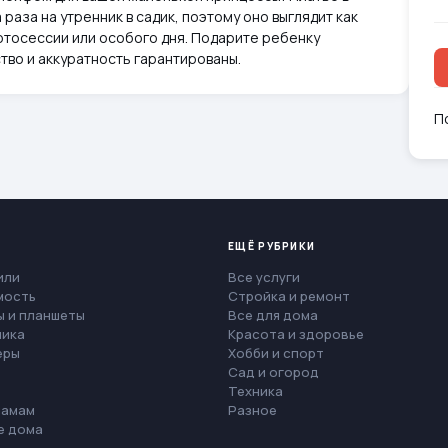
 раза на утренник в садик, поэтому оно выглядит как
отосессии или особого дня. Подарите ребенку
тво и аккуратность гарантированы.
П
ЕЩЁ РУБРИКИ
или
Все услуги
мость
Стройка и ремонт
 и планшеты
Все для дома
ника
Красота и здоровье
еры
Хобби и спорт
Сад и огород
Техника
мамам
Разное
е дома