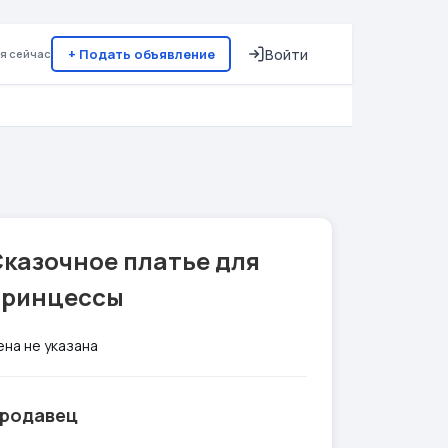
+ Подать объявление
Войти
я сейчас
Сказочное платье для
принцессы
ена не указана
родавец