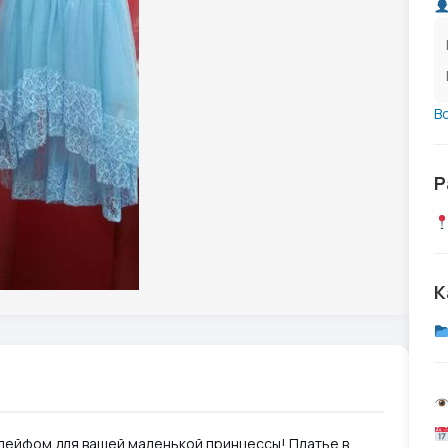
В
Р
К
лейфом для вашей маленькой принцессы! Платье в