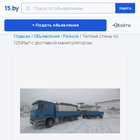
15.by
Найти
Минск
Витебск
Брест
⏱ ТОЛЬКО 15 ДНЕЙ
+ Подать объявление
Войти
Главная
/
Объявления
/
Разное
/
Теплые стены по
125₽/м³ с доставкой манипулятором