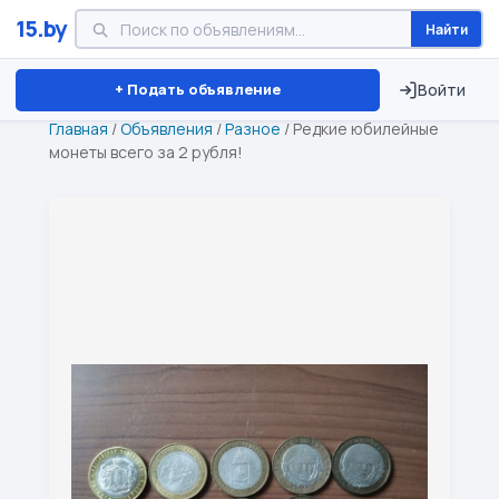
15.by
Найти
Минск
Витебск
Брест
⏱ ТОЛЬКО 15 ДНЕЙ
+ Подать объявление
Войти
Главная
/
Объявления
/
Разное
/
Редкие юбилейные
монеты всего за 2 рубля!