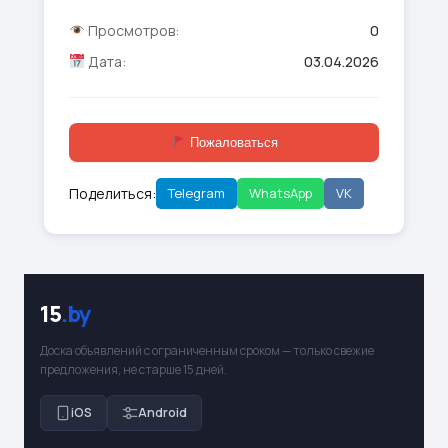
Просмотров:
0
Дата:
03.04.2026
Пожаловаться
Поделиться:
Telegram
WhatsApp
VK
15
.by
Доска объявлений с ограниченным сроком — только свежие
предложения, не старше 15 дней.
iOS
Android