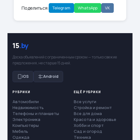
Поделиться:
Telegram
WhatsApp
VK
15
.by
Доска объявлений с ограниченным сроком — только свежие
предложения, не старше 15 дней.
iOS
Android
РУБРИКИ
ЕЩЁ РУБРИКИ
Автомобили
Все услуги
Недвижимость
Стройка и ремонт
Телефоны и планшеты
Все для дома
Электроника
Красота и здоровье
Компьютеры
Хобби и спорт
Мебель
Сад и огород
Одежда
Техника