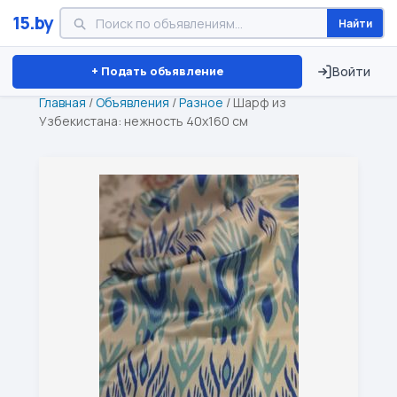
15.by
Найти
Минск
Витебск
Брест
⏱ ТОЛЬКО 15 ДНЕЙ
+ Подать объявление
Войти
Главная
/
Объявления
/
Разное
/
Шарф из
Узбекистана: нежность 40х160 см