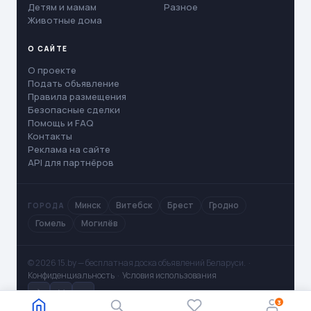
Детям и мамам
Разное
Животные дома
О САЙТЕ
О проекте
Подать объявление
Правила размещения
Безопасные сделки
Помощь и FAQ
Контакты
Реклама на сайте
API для партнёров
Минск
Витебск
Брест
Гродно
ГОРОДА
Гомель
Могилёв
© 2026 15.by — бесплатная доска объявлений Беларуси. ·
Конфиденциальность
·
Условия использования
✈
V
◻
3