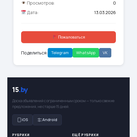
Просмотров:
0
Дата:
13.03.2026
Пожаловаться
Поделиться:
Telegram
WhatsApp
VK
15
.by
Доска объявлений с ограниченным сроком — только свежие
предложения, не старше 15 дней.
iOS
Android
РУБРИКИ
ЕЩЁ РУБРИКИ