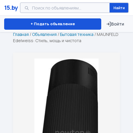
15.by
Найти
Минск
Витебск
Брест
⏱ ТОЛЬКО 15 ДНЕЙ
+ Подать объявление
Войти
Главная
/
Объявления
/
Бытовая техника
/
MAUNFELD
Edelweiss: Стиль, мощь и чистота