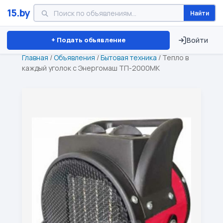
15.by
Найти
Минск
Витебск
Брест
⏱ ТОЛЬКО 15 ДНЕЙ
+ Подать объявление
Войти
Главная
/
Объявления
/
Бытовая техника
/
Тепло в
каждый уголок с Энергомаш ТП-2000МК