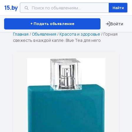
15.by
Найти
Минск
Витебск
Брест
⏱ ТОЛЬКО 15 ДНЕЙ
+ Подать объявление
Войти
Главная
/
Объявления
/
Красота и здоровье
/
Горная
свежесть в каждой капле: Blue Tea для него