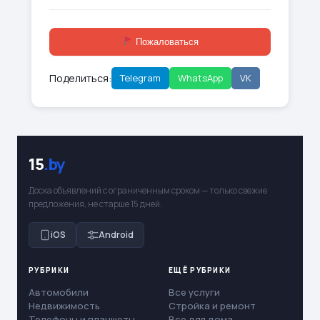
Пожаловаться
Поделиться:
Telegram
WhatsApp
VK
15
.by
Доска объявлений с ограниченным сроком — только свежие
предложения, не старше 15 дней.
iOS
Android
РУБРИКИ
ЕЩЁ РУБРИКИ
Автомобили
Все услуги
Недвижимость
Стройка и ремонт
Телефоны и планшеты
Все для дома