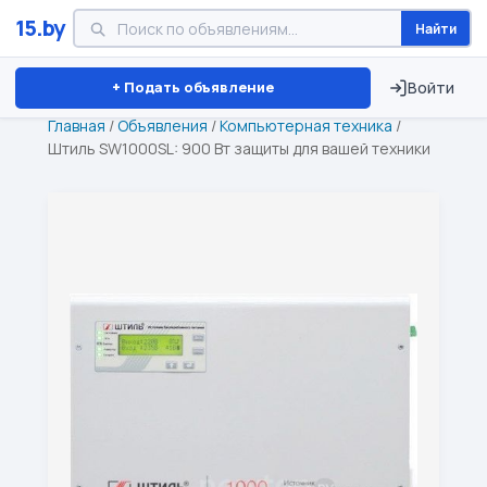
15.by
Найти
Минск
Витебск
Брест
⏱ ТОЛЬКО 15 ДНЕЙ
+ Подать объявление
Войти
Главная
/
Объявления
/
Компьютерная техника
/
Штиль SW1000SL: 900 Вт защиты для вашей техники