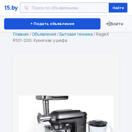
15.by
Найти
Минск
Витебск
Брест
⏱ ТОЛЬКО 15 ДНЕЙ
+ Подать объявление
Войти
Главная
/
Объявления
/
Бытовая техника
/
RageX
R101-200: Кухня как у шефа